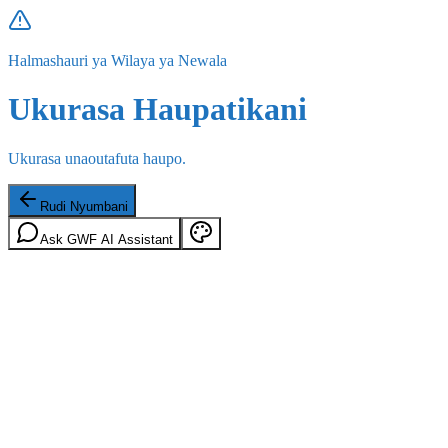
Halmashauri ya Wilaya ya Newala
Ukurasa Haupatikani
Ukurasa unaoutafuta haupo.
Rudi Nyumbani
Ask GWF AI Assistant