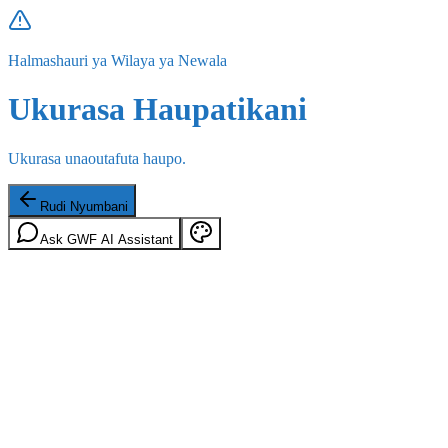
Halmashauri ya Wilaya ya Newala
Ukurasa Haupatikani
Ukurasa unaoutafuta haupo.
Rudi Nyumbani
Ask GWF AI Assistant